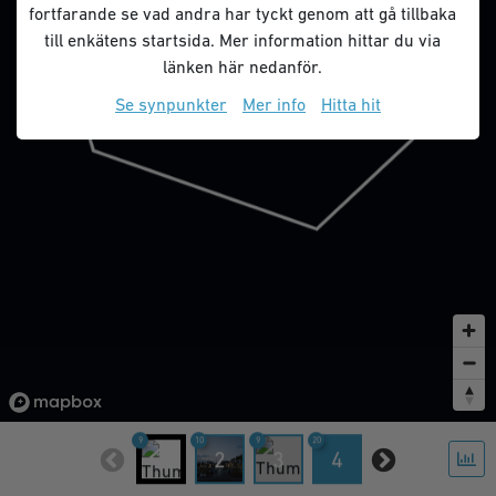
fortfarande se vad andra har tyckt genom att gå tillbaka
till enkätens startsida. Mer information hittar du via
länken här nedanför.
Se synpunkter
Mer info
Hitta hit
9
10
9
20
15
1
2
3
4
5