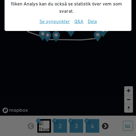
fliken Analys kan du också se statistik över vem som
svarat.
Se synpunkter
Q&A
Dela
72
55
57
57
58
58
5
1
2
3
4
5
6