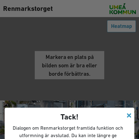
Renmarkstorget
Heatmap
Markera en plats på
bilden som är bra eller
borde förbättras.
Tack!
Dialogen om Renmarkstorget framtida funktion och
utformning är avslutad. Du kan inte längre ge