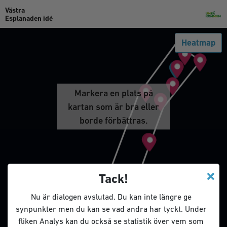
Västra
Esplanaden idé
Heatmap
Markera en plats på
kartan som är bra eller
borde förbättras.
Tack!
Nu är dialogen avslutad. Du kan inte längre ge
synpunkter men du kan se vad andra har tyckt. Under
fliken Analys kan du också se statistik över vem som