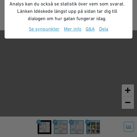
Analys kan du också se statistik över vem som svarat.
Länken Idéskede längst upp på sidan tar dig till
dialogen om hur gatan fungerar idag.
Se synpunkter
Mer info
Q&A
Dela
134
69
42
136
1
2
3
4